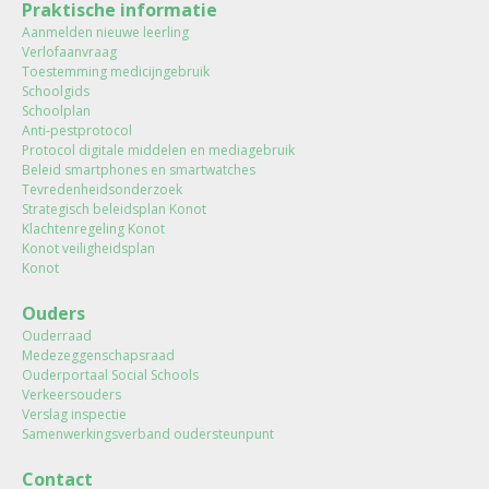
Praktische informatie
Aanmelden nieuwe leerling
Verlofaanvraag
Toestemming medicijngebruik
Schoolgids
Schoolplan
Anti-pestprotocol
Protocol digitale middelen en mediagebruik
Beleid smartphones en smartwatches
Tevredenheidsonderzoek
Strategisch beleidsplan Konot
Klachtenregeling Konot
Konot veiligheidsplan
Konot
Ouders
Ouderraad
Medezeggenschapsraad
Ouderportaal Social Schools
Verkeersouders
Verslag inspectie
Samenwerkingsverband oudersteunpunt
Contact