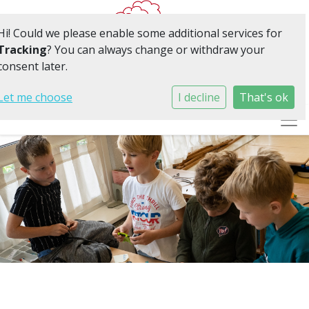
Hi! Could we please enable some additional services for
Tracking
? You can always change or withdraw your
consent later.
'Het beste wat je kunt worden is jezelf'
Let me choose
I decline
That's ok
Togg