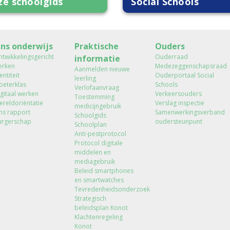
ze schoolgids
Social Schools
ns onderwijs
Praktische
Ouders
twikkelingsgericht
Ouderraad
informatie
erken
Medezeggenschapsraad
Aanmelden nieuwe
entiteit
Ouderportaal Social
leerling
oeterklas
Schools
Verlofaanvraag
gitaal werken
Verkeersouders
Toestemming
reldoriëntatie
Verslag inspectie
medicijngebruik
ns rapport
Samenwerkingsverband
Schoolgids
urgerschap
oudersteunpunt
Schoolplan
Anti-pestprotocol
Protocol digitale
middelen en
mediagebruik
Beleid smartphones
en smartwatches
Tevredenheidsonderzoek
Strategisch
beleidsplan Konot
Klachtenregeling
Konot