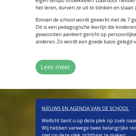
eigen tempo ontwikkelen. Daardoor hebben o
het leren, durven ze uit te blinken en staan
Binnen de school wordt gewerkt met de 7 g
Dit is een pedagogische leerlijn die kindere
gewoonten aanleert gericht op persoonlijke 
anderen. Zo wordt een goede basis gelegd 
Lees meer
NIEUWS EN AGENDA VAN DE SCHOOL
Wellicht bent u op deze plek op zoek naa
Wij hebben vanwege twee belangrijke re
niet op deze plek zichtbaar te maken: