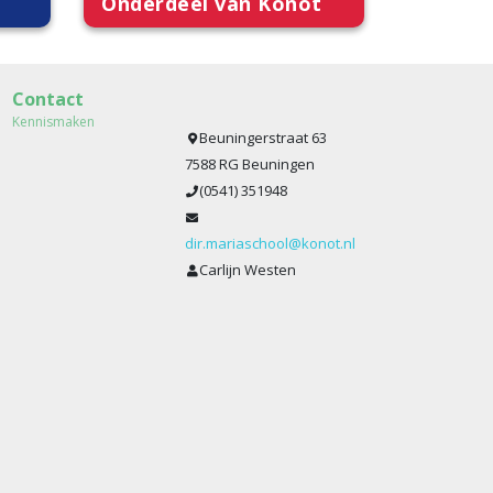
Onderdeel van Konot
Contact
Kennismaken
Beuningerstraat 63
7588 RG Beuningen
(0541) 351948
dir.mariaschool@konot.nl
Carlijn Westen