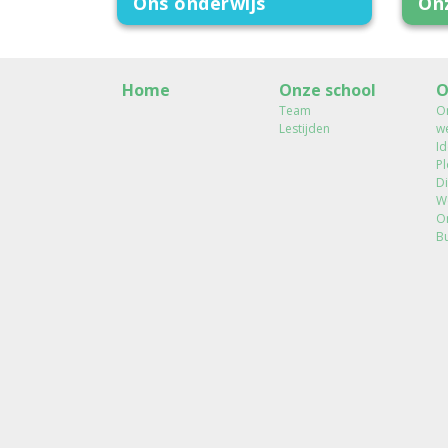
Ons onderwijs
On
Home
Onze school
O
Team
On
Lestijden
w
Id
Pl
Di
We
O
B