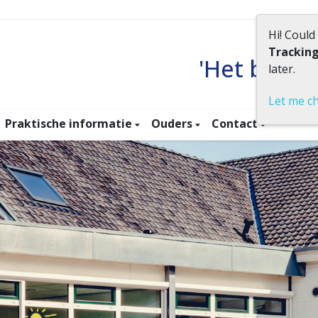
Hi! Could
Trackin
'Het beste
later.
Let me c
Praktische informatie
Ouders
Contact