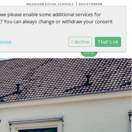
|
INLOGGEN SOCIAL SCHOOLS
REGISTREREN
 we please enable some additional services for
g
? You can always change or withdraw your consent
 wat je kunt worden is
jezelf'
hoose
I decline
That's ok
AVG