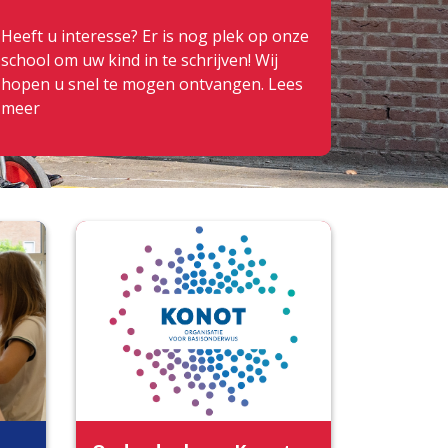
Heeft u interesse? Er is nog plek op onze
school om uw kind in te schrijven! Wij
hopen u snel te mogen ontvangen.
Lees
meer